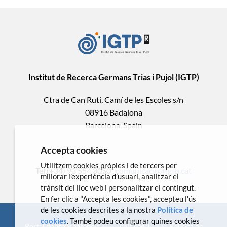
Institut de Recerca Germans Trias i Pujol (IGTP)
Ctra de Can Ruti, Camí de les Escoles s/n
08916 Badalona
Barcelona, Spain
Accepta cookies
Utilitzem cookies pròpies i de tercers per
Tel.(+34) 93 554 3050 .
comunicacio@igtp.cat
millorar l’experiència d’usuari, analitzar el
trànsit del lloc web i personalitzar el contingut.
En fer clic a "Accepta les cookies", accepteu l’ús
de les cookies descrites a la nostra
Política de
cookies
. També podeu configurar quines cookies
Portal de Transparència
Avís Legal
Política de