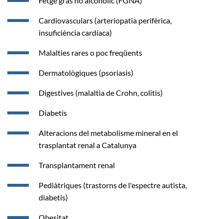
Fetge gras no alcohòlic (FGNA)
Cardiovasculars (arteriopatia perifèrica,
insuficiència cardíaca)
Malalties rares o poc freqüents
Dermatològiques (psoriasis)
Digestives (malaltia de Crohn, colitis)
Diabetis
Alteracions del metabolisme mineral en el
trasplantat renal a Catalunya
Transplantament renal
Pediàtriques (trastorns de l'espectre autista,
diabetis)
Obesitat