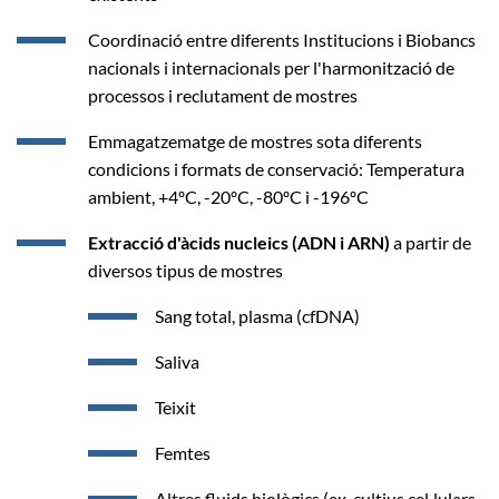
Coordinació entre diferents Institucions i Biobancs
nacionals i internacionals per l'harmonització de
processos i reclutament de mostres
Emmagatzematge de mostres sota diferents
condicions i formats de conservació: Temperatura
ambient, +4ºC, -20ºC, -80ºC i -196ºC
Extracció d'àcids nucleics (ADN i ARN)
a partir de
diversos tipus de mostres
Sang total, plasma (cfDNA)
Saliva
Teixit
Femtes
Altres fluids biològics (ex. cultius cel·lulars,