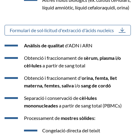
líquid amniòtic, líquid cefaloraquidi, orina)
Formulari de sol·licitud d'extracció d'àcids nucleics
Anàlisis de qualitat
d'ADN i ARN
Obtenció i fraccionament de
sèrum, plasma i/o
cèl·lules
a partir de sang total
Obtenció i fraccionament d'
or
ina, femta, llet
materna, femtes, saliva
i/o
sang de cordó
Separació i conservació de
cèl·lules
mononucleades
a partir de sang total (PBMCs)
Processament de
mostres sòlides:
Congelació directa del teixit