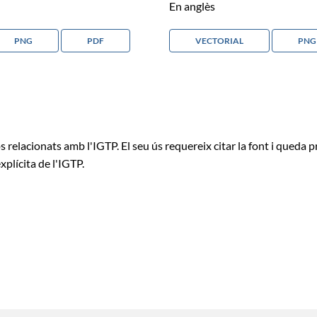
En anglès
PNG
PDF
VECTORIAL
PNG
 relacionats amb l'IGTP. El seu ús requereix citar la font i queda pr
xplícita de l'IGTP.