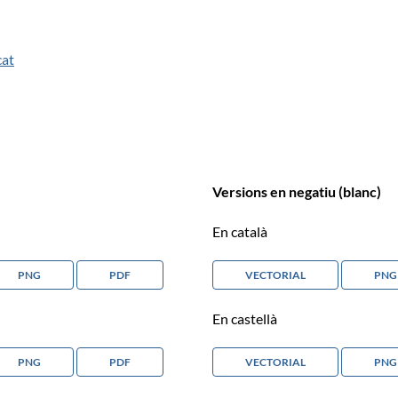
cat
Versions en negatiu (blanc)
En català
PNG
PDF
VECTORIAL
PNG
En castellà
PNG
PDF
VECTORIAL
PNG