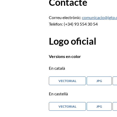
Contacte
Correu electrònic:
comunicacio@igtp.
Telèfon: (+34) 93 554 30 54
Logo oficial
Versions en color
En català
VECTORIAL
JPG
En castellà
VECTORIAL
JPG