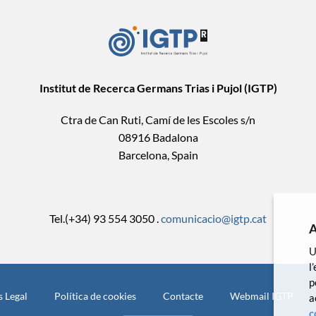
Institut de Recerca Germans Trias i Pujol (IGTP)
Ctra de Can Ruti, Camí de les Escoles s/n
08916 Badalona
Barcelona, Spain
Tel.(+34) 93 554 3050 .
comunicacio@igtp.cat
A
U
l
p
s Legal
Política de cookies
Contacte
Webmail IGTP
a
c