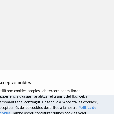
ccepta cookies
tilitzem cookies pròpies i de tercers per millorar
’experiència d’usuari, analitzar el trànsit del lloc web i
ersonalitzar el contingut. En fer clic a "Accepta les cookies",
VPN
Intranet
Crèdits
ccepteu l’ús de les cookies descrites a la nostra
Política de
ookies
. També podeu configurar quines cookies voleu